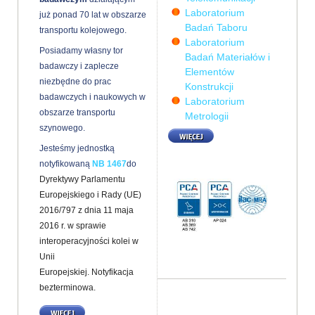
Laboratorium
już ponad 70 lat w obszarze
Badań Taboru
transportu kolejowego.
Laboratorium
Posiadamy własny tor
Badań Materiałów i
badawczy i zaplecze
Elementów
niezbędne do prac
Konstrukcji
badawczych i naukowych w
Laboratorium
obszarze transportu
Metrologii
szynowego.
WIĘCEJ
Jesteśmy jednostką
notyfikowaną
NB 1467
do
Dyrektywy
Parlamentu
Europejskiego i Rady (UE)
2016/797 z dnia 11 maja
2016 r. w sprawie
interoperacyjności kolei w
Unii
Europejskiej. Notyfikacja
bezterminowa.
WIĘCEJ