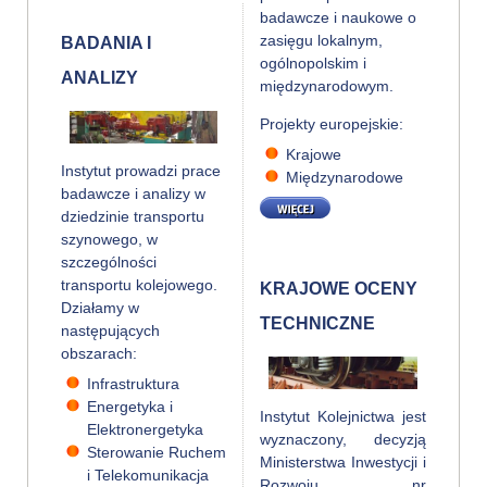
badawcze i naukowe o
zasięgu lokalnym,
BADANIA I
ogólnopolskim i
ANALIZY
międzynarodowym.
Projekty europejskie:
Krajowe
Instytut prowadzi prace
Międzynarodowe
badawcze i analizy w
WIĘCEJ
dziedzinie transportu
szynowego, w
szczególności
transportu kolejowego.
KRAJOWE OCENY
Działamy w
TECHNICZNE
następujących
obszarach:
Infrastruktura
Energetyka i
Instytut Kolejnictwa jest
Elektronergetyka
wyznaczony, decyzją
Sterowanie Ruchem
Ministerstwa Inwestycji i
i Telekomunikacja
Rozwoju nr