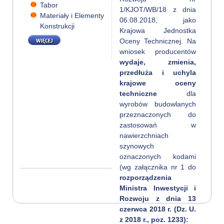
Tabor
1/KJOT/WB/18 z dnia
Materiały i Elementy
06.08.2018, jako
Konstrukcji
Krajowa Jednostka
WIĘCEJ
Oceny Technicznej. Na
wniosek producentów
wydaje, zmienia,
przedłuża i uchyla
krajowe oceny
techniczne
dla
wyrobów budowlanych
przeznaczonych do
zastosowań w
nawierzchniach
szynowych
oznaczonych kodami
(wg załącznika nr 1 do
rozporządzenia
Ministra Inwestycji i
Rozwoju z dnia 13
czerwca 2018 r. (Dz. U.
z 2018 r., poz. 1233):