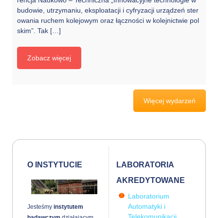
rencja Naukowo – Techniczna „Innowacyjne technologie w
budowie, utrzymaniu, eksploatacji i cyfryzacji urządzeń ster
owania ruchem kolejowym oraz łączności w kolejnictwie pol
skim”. Tak […]
Zobacz więcej
Więcej wydarzeń
O INSTYTUCIE
LABORATORIA
AKREDYTOWANE
Laboratorium
Automatyki i
Jesteśmy
instytutem
Telekomunikacji
badawczym
działającym