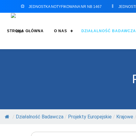
JEDNOSTKA NOTYFIKOWANA NR NB 1467
JEDNOST
STRONA GŁÓWNA
O NAS
DZIAŁALNOŚĆ BADAWCZA
/
Działalność Badawcza
/
Projekty Europejskie
/
Krajowe