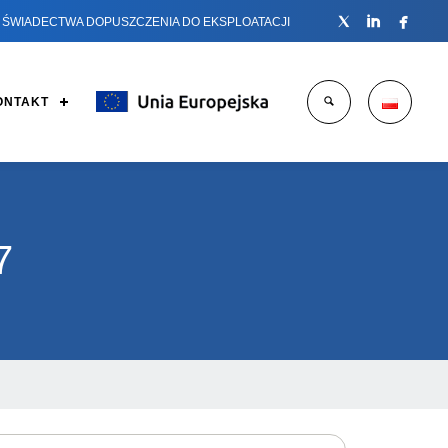



ŚWIADECTWA DOPUSZCZENIA DO EKSPLOATACJI
ONTAKT
7