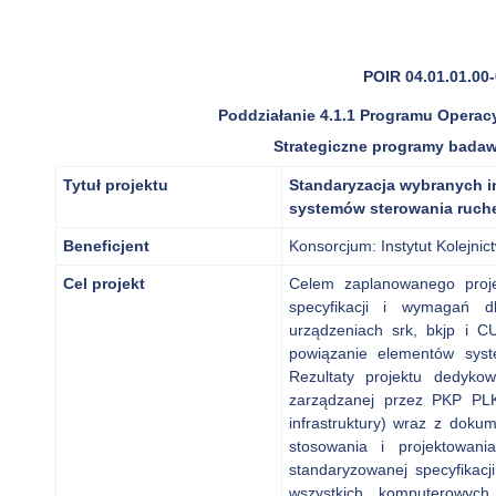
POIR 04.01.01.00
Poddziałanie 4.1.1 Programu Operac
Strategiczne programy badaw
Tytuł projektu
Standaryzacja wybranych i
systemów sterowania ruch
Beneficjent
Konsorcjum: Instytut Kolejnic
Cel projekt
Celem zaplanowanego proje
specyfikacji i wymagań d
urządzeniach srk, bkjp i C
powiązanie elementów sys
Rezultaty projektu dedyko
zarządzanej przez PKP PLK
infrastruktury) wraz z doku
stosowania i projektowania
standaryzowanej specyfikacji
wszystkich komputerowyc