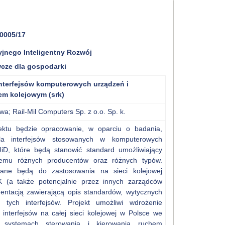
-0005/17
yjnego Inteligentny Rozwój
cze dla gospodarki
nterfejsów komputerowych urządzeń i
em kolejowym (srk)
twa; Rail-Mil Computers Sp. z o.o. Sp. k.
ktu będzie opracowanie, w oparciu o badania,
la interfejsów stosowanych w komputerowych
UiD, które będą stanowić standard umożliwiający
temu różnych producentów oraz różnych typów.
wane będą do zastosowania na sieci kolejowej
 (a także potencjalnie przez innych zarządców
mentacją zawierającą opis standardów, wytycznych
 tych interfejsów. Projekt umożliwi wdrożenie
 interfejsów na całej sieci kolejowej w Polsce we
h systemach sterowania i kierowania ruchem