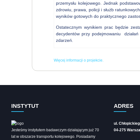
przemysłu kolejowego. Jednak podstawową
zdrowiu, prawa, policji i służb ratunkowy
wyników gotowych do praktycznego zastoso
Ostatecznym wynikiem prac będzie zestaw 
decydentów przy podejmowaniu działań p
zdarzeń.
Więcej informacji o projekcie.
INSTYTUT
ADRES
ul. Chłopickie
Jesteśmy instytutem badawczym działającym już 70
04-275 Warsz
lat w obszarze transportu kolejowego. Posiadamy