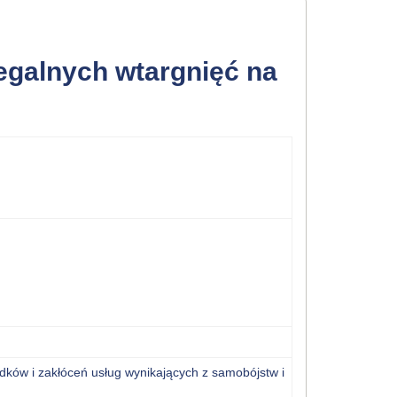
egalnych wtargnięć na
adków
i
zakłóceń
usług wynikających z
samobójstw i