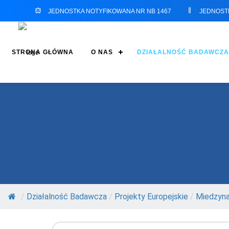
JEDNOSTKA NOTYFIKOWANA NR NB 1467
JEDNOST
STRONA GŁÓWNA
O NAS
DZIAŁALNOŚĆ BADAWCZA
/
Działalność Badawcza
/
Projekty Europejskie
/
Miedzyn