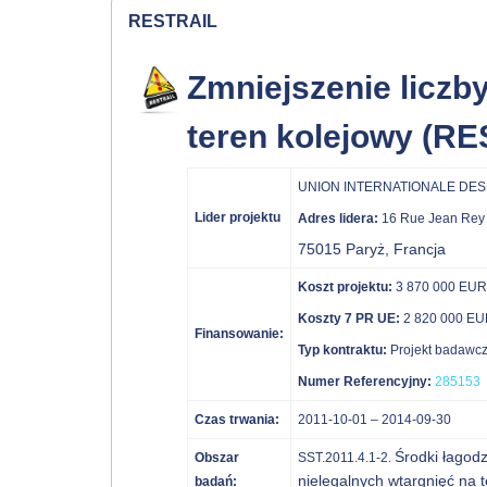
RESTRAIL
Zmniejszenie liczb
teren kolejowy (R
UNION INTERNATIONALE DES 
Lider projektu
Adres lidera:
16 Rue Jean Rey
75015 Paryż, Francja
Koszt projektu:
3 870 000 EUR
Koszty 7 PR UE:
2 820 000 E
Finansowanie:
Typ kontraktu:
Projekt badawczy
Numer Referencyjny:
285153
Czas trwania:
2011-10-01 – 2014-09-30
Środki łagod
Obszar
SST.2011.4.1-2.
nielegalnych wtargnięć na 
badań: