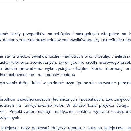
enie liczby przypadków samobójstw i nielegalnych wtargnięć na t
 dostarczenie sektorowi kolejowemu wyników analizy i określenie op
nie stanu wiedzy, wyników badań naukowych oraz przegląd „najlepszyc
iska kolei oraz zewnętrznych, takich jak np. środki masowego prze
aca będzie prowadzona wykorzystując oficjalne źródła informacji
nie niebezpieczne oraz i punkty dostępu
rzyżowania dróg i kolei w poziomie szyn (potocznie nazywane przej
 środków zapobiegawczych (technicznych i pozostałych, tzw. „miękkich
zdarzeń na funkcjonowanie kolei. W dalszej fazie projektu uwag
kie”. Projekt zademonstruje praktycznie niektóre wybrane rozwiązan
wytycznych.
 kolejowe, gdyż ponieważ dotyczy tematu z zakresu kolejnictwa, k