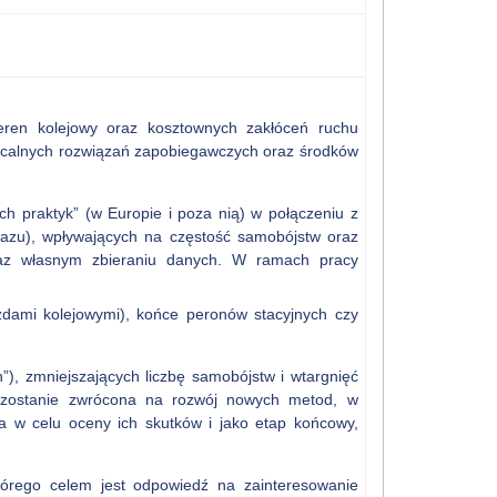
eren kolejowy oraz kosztownych zakłóceń ruchu
łacalnych rozwiązań zapobiegawczych oraz środków
h praktyk” (w Europie i poza nią) w połączeniu z
kazu), wpływających na częstość samobójstw oraz
 oraz własnym zbieraniu danych. W ramach pracy
azdami kolejowymi), końce peronów stacyjnych czy
”), zmniejszających liczbę samobójstw i wtargnięć
a zostanie zwrócona na rozwój nowych metod, w
ia w celu oceny ich skutków i jako etap końcowy,
tórego celem jest odpowiedź na zainteresowanie