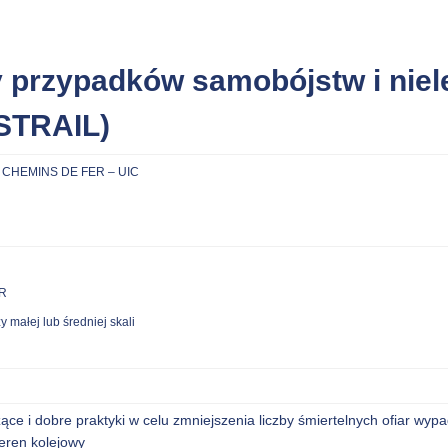
y przypadków samobójstw i niel
ESTRAIL)
CHEMINS DE FER – UIC
UR
 małej lub średniej skali
zące
i dobre praktyki
w celu zmniejszenia
liczby śmiertelnych ofiar wyp
teren kolejowy