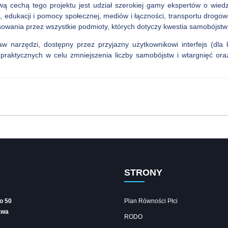
 cechą tego projektu jest udział szerokiej gamy ekspertów o wiedz
ch, edukacji i pomocy społecznej, mediów i łączności, transportu drogo
wania przez wszystkie podmioty, których dotyczy kwestia samobójstw i
narzędzi, dostępny przez przyjazny użytkownikowi interfejs (dla kons
raktycznych w celu zmniejszenia liczby samobójstw i wtargnięć ora
STRONY
go 50
Plan Równości Płci
awa
RODO