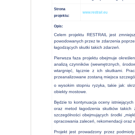
Strona
www.restrail.eu
projektu:
Opis:
Celem projektu RESTRAIL jest zmniejsz
powodowanych przez te zdarzenia poprzez
łagodzących skutki takich zdarzeń.
Pierwsza faza projektu obejmuje określe
analizą czynników (wewnętrznych, środow
wtargnięć, łącznie z ich skutkami. Pr
przeanalizowane zostaną miejsca szczegól
o wysokim stopniu ryzyka, takie jak: sk
obiekty mostowe.
Będzie to kontynuacja oceny istniejących
oraz metod łagodzenia skutków takich 
szczególności obejmujących środki „mięk
opracowania zaleceń, rekomendacji oraz 
Projekt jest prowadzony przez podmioty