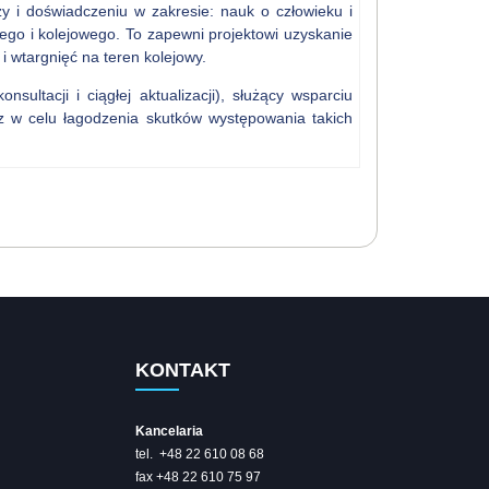
y i doświadczeniu w zakresie: nauk o człowieku i
wego i kolejowego. To zapewni projektowi uzyskanie
 wtargnięć na teren kolejowy.
ultacji i ciągłej aktualizacji), służący wsparciu
z w celu łagodzenia skutków występowania takich
KONTAKT
Kancelaria
tel. +48 22 610 08 68
fax +48 22 610 75 97