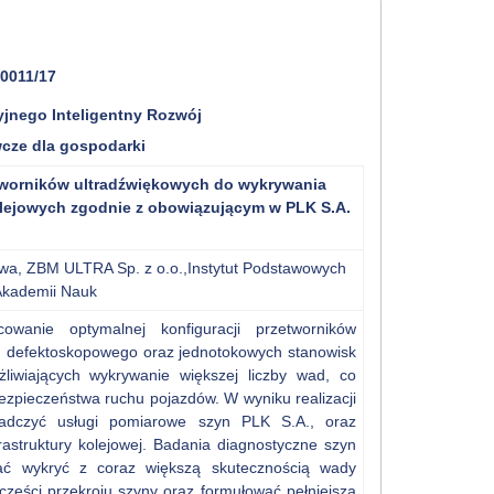
-0011/17
yjnego Inteligentny Rozwój
cze dla gospodarki
tworników ultradźwiękowych do wykrywania
lejowych zgodnie z obowiązującym w PLK S.A.
ctwa, ZBM ULTRA Sp. z o.o.,Instytut Podstawowych
 Akademii Nauk
owanie optymalnej konfiguracji przetworników
u defektoskopowego oraz jednotokowych stanowisk
iwiających wykrywanie większej liczby wad, co
ezpieczeństwa ruchu pojazdów. W wyniku realizacji
adczyć usługi pomiarowe szyn PLK S.A., oraz
astruktury kolejowej. Badania diagnostyczne szyn
ać wykryć z coraz większą skutecznością wady
części przekroju szyny oraz formułować pełniejszą