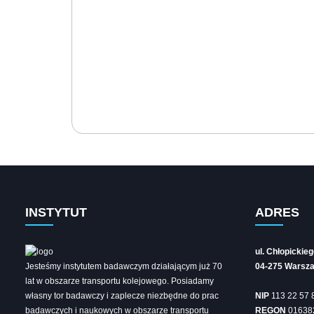
INSTYTUT
ADRES
ul. Chłopickie
Jesteśmy instytutem badawczym działającym już 70
04-275 Warsz
lat w obszarze transportu kolejowego. Posiadamy
własny tor badawczy i zaplecze niezbędne do prac
NIP
113 22 57 
badawczych i naukowych w obszarze transportu
REGON
01638