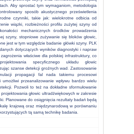
ktach. Aby sprostać tym wymaganiom, metodologia
ntrolowany sposób akustycznego prześwietlenia
rodne czynniki, takie jak: wielokrotne odbicia od
zenie wiązki, rozbieżności profilu zużytej szyny od
oskonałości mechanicznych środków prowadzenia
ej szyny, stopniowe zużywanie się bloków głowic,
ożone jest w tym względzie badanie główki szyny. PLK
danych dotyczących wyników diagnostyki i napraw
zagrożenia właściwe dla polskiej infrastruktury, co
rojektowania specyficznego układu głowic
zując szanse detekcji groźnych wad. Zastosowanie
mulacji propagacji fal nada takiemu procesowi
i umożliwi przeanalizowanie wpływu bardzo wielu
tekcji. Pozwoli to też na dokładne sformułowanie
rojektowania głowic ultradźwiękowych w zakresie
i. Planowane do osiągnięcia rezultaty badań będą
skalę krajową oraz międzynarodową w porównaniu
orzystujących tą samą technikę badania.