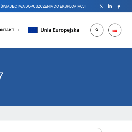



ŚWIADECTWA DOPUSZCZENIA DO EKSPLOATACJI
ONTAKT
7