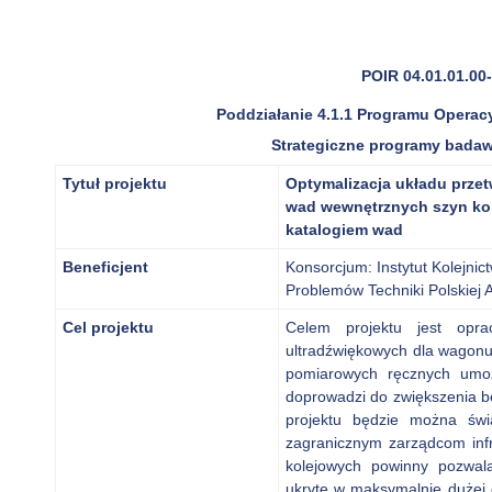
POIR 04.01.01.00
Poddziałanie 4.1.1 Programu Operac
Strategiczne programy badaw
Tytuł projektu
Optymalizacja układu prze
wad wewnętrznych szyn ko
katalogiem wad
Beneficjent
Konsorcjum: Instytut Kolejni
Problemów Techniki Polskiej
Cel projektu
Celem projektu jest oprac
ultradźwiękowych dla wagon
pomiarowych ręcznych umożl
doprowadzi do zwiększenia b
projektu będzie można świ
zagranicznym zarządcom infr
kolejowych powinny pozwal
ukryte w maksymalnie dużej 