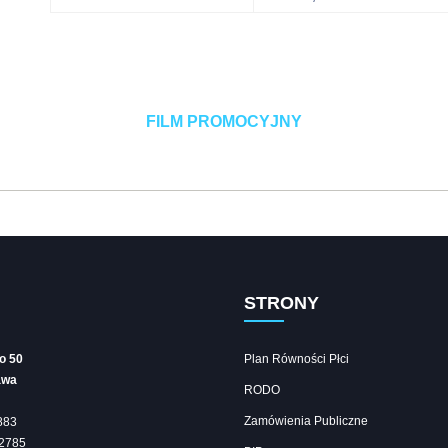
FILM PROMOCYJNY
STRONY
go 50
Plan Równości Płci
awa
RODO
Zamówienia Publiczne
883
2785