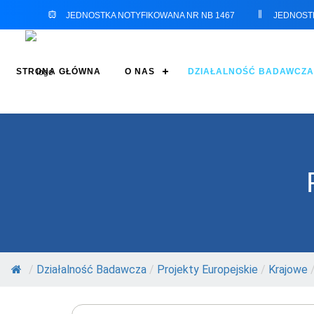
JEDNOSTKA NOTYFIKOWANA NR NB 1467
JEDNOST
STRONA GŁÓWNA
O NAS
DZIAŁALNOŚĆ BADAWCZA
/
Działalność Badawcza
/
Projekty Europejskie
/
Krajowe