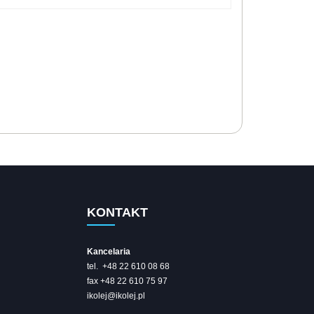
KONTAKT
Kancelaria
tel. +48 22 610 08 68
fax +48 22 610 75 97
ikolej@ikolej.pl