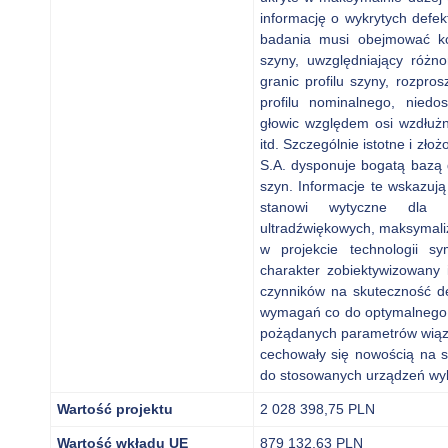
informację o wykrytych defe
badania musi obejmować ko
szyny, uwzględniający różno
granic profilu szyny, rozpros
profilu nominalnego, nied
głowic względem osi wzdłużn
itd. Szczególnie istotne i zł
S.A. dysponuje bogatą bazą 
szyn. Informacje te wskazują 
stanowi wytyczne dla p
ultradźwiękowych, maksymali
w projekcie technologii sy
charakter zobiektywizowany 
czynników na skuteczność de
wymagań co do optymalnego p
pożądanych parametrów wiązk
cechowały się nowością na 
do stosowanych urządzeń wyk
Wartość projektu
2 028 398,75 PLN
Wartość wkładu UE
879 132,63 PLN