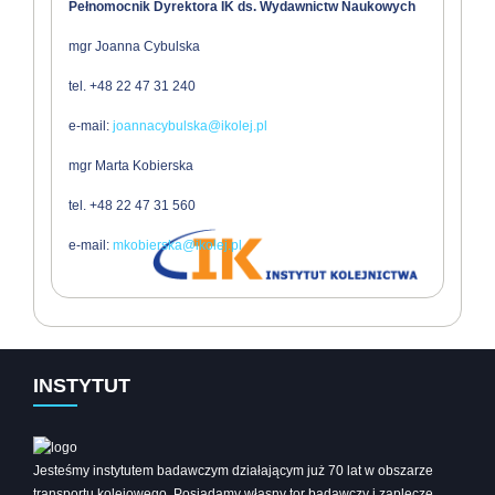
Pełnomocnik Dyrektora IK ds. Wydawnictw Naukowych
mgr Joanna Cybulska
tel. +48 22 47 31 240
e-mail:
joannacybulska@ikolej.pl
mgr
Marta Kobierska
tel. +48 22 47 31 560
e-mail:
mkobierska@ikolej.pl
INSTYTUT
Jesteśmy instytutem badawczym działającym już 70 lat w obszarze
transportu kolejowego. Posiadamy własny tor badawczy i zaplecze