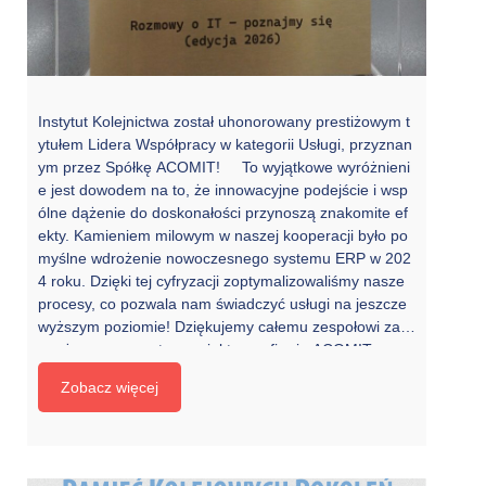
Instytut Kolejnictwa został uhonorowany prestiżowym t
ytułem Lidera Współpracy w kategorii Usługi, przyznan
ym przez Spółkę ACOMIT! To wyjątkowe wyróżnieni
e jest dowodem na to, że innowacyjne podejście i wsp
ólne dążenie do doskonałości przynoszą znakomite ef
ekty. Kamieniem milowym w naszej kooperacji było po
myślne wdrożenie nowoczesnego systemu ERP w 202
4 roku. Dzięki tej cyfryzacji zoptymalizowaliśmy nasze
procesy, co pozwala nam świadczyć usługi na jeszcze
wyższym poziomie! Dziękujemy całemu zespołowi zaa
ngażowanemu w ten projekt oraz firmie ACOMIT za o
wocne partnerstwo. To wspólny sukces, który motywuj
Zobacz więcej
e nas do dalszego rozwoju i działania!