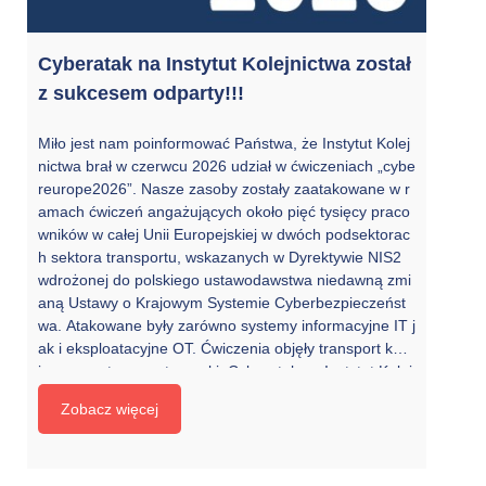
Cyberatak na Instytut Kolejnictwa został
z sukcesem odparty!!!
Miło jest nam poinformować Państwa, że Instytut Kolej
nictwa brał w czerwcu 2026 udział w ćwiczeniach „cybe
reurope2026”. Nasze zasoby zostały zaatakowane w r
amach ćwiczeń angażujących około pięć tysięcy praco
wników w całej Unii Europejskiej w dwóch podsektorac
h sektora transportu, wskazanych w Dyrektywie NIS2
wdrożonej do polskiego ustawodawstwa niedawną zmi
aną Ustawy o Krajowym Systemie Cyberbezpieczeńst
wa. Atakowane były zarówno systemy informacyjne IT j
ak i eksploatacyjne OT. Ćwiczenia objęły transport kole
jowy oraz transport morski. Cyberatak na Instytut Kolej
nictwa został z sukcesem odparty. dr hab. inż. Marek P
Zobacz więcej
awlik, prof. IK Zastępca dyrektora Instytutu Kolejnictwa
Przewodniczący Centrum Wymiany i Analizy Informacji
podsektora transportu Kolejowego – ISAC-Kolej #CYB
EREUROPE #CE26