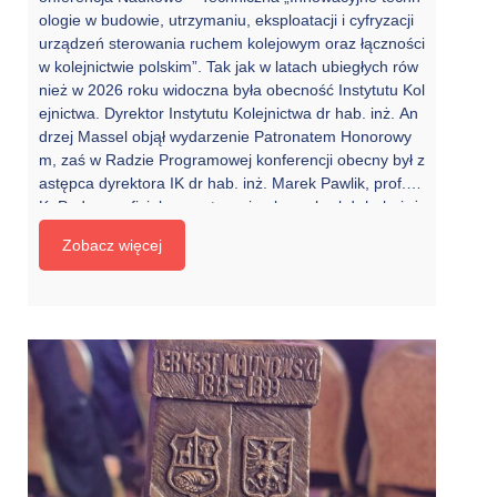
ologie w budowie, utrzymaniu, eksploatacji i cyfryzacji
urządzeń sterowania ruchem kolejowym oraz łączności
w kolejnictwie polskim”. Tak jak w latach ubiegłych rów
nież w 2026 roku widoczna była obecność Instytutu Kol
ejnictwa. Dyrektor Instytutu Kolejnictwa dr hab. inż. An
drzej Massel objął wydarzenie Patronatem Honorowy
m, zaś w Radzie Programowej konferencji obecny był z
astępca dyrektora IK dr hab. inż. Marek Pawlik, prof. I
K. Podczas oficjalnego otwarcia głos zabrał dr hab. inż.
Andrzej Toruń, prof. IK, Kierownik Zakładu Sterowania i
Zobacz więcej
Telekomunikacji Instytutu Kolejnictwa. W swoim wystąp
ieniu podkreślił fundamentalne znaczenie innowacji w
automatyce sterowania […]