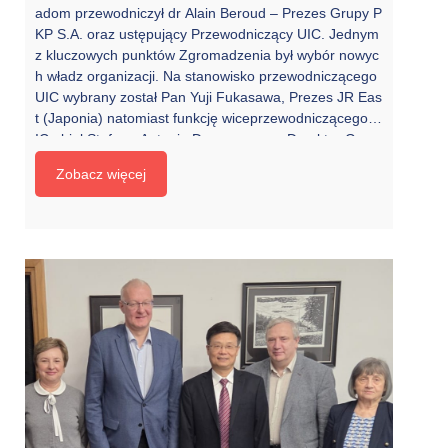
adom przewodniczył dr Alain Beroud – Prezes Grupy P
KP S.A. oraz ustępujący Przewodniczący UIC. Jednym
z kluczowych punktów Zgromadzenia był wybór nowyc
h władz organizacji. Na stanowisko przewodniczącego
UIC wybrany został Pan Yuji Fukasawa, Prezes JR Eas
t (Japonia) natomiast funkcję wiceprzewodniczącego U
IC objął Stefano Antonio Donnarumma, Dyrektor Gene
ralny FS Italiane (Włochy). Podczas posiedzenia odbył
Zobacz więcej
y się również wystąpienia eksperckie, w tym prezentacj
a dr. hab. inż. Andrzeja Massela, Dyrektora instytutu K
olejnictwa pełniącego funkcję przewodniczącego platf
ormy UIC IRRB […]