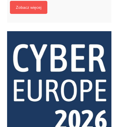
towania wyników analiz prowadzonych w tym zakresie,
Zobacz więcej
a także do wymiany wiedzy i doświadczeń pomiędzy u
czestnikami. Referat wygłosili dr inż. Piotr Tokaj oraz m
gr inż. Andrzej Zbieć z Laboratorium Badań Taboru Ins
tytutu Kolejnictwa. Podczas spotkania […]