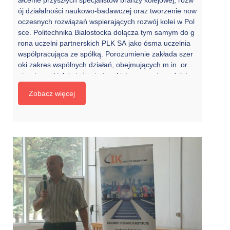
ałcenie przyszłych specjalistów branży kolejowej, rozw
ój działalności naukowo-badawczej oraz tworzenie now
oczesnych rozwiązań wspierających rozwój kolei w Pol
sce. Politechnika Białostocka dołącza tym samym do g
rona uczelni partnerskich PLK SA jako ósma uczelnia
współpracująca ze spółką. Porozumienie zakłada szer
oki zakres wspólnych działań, obejmujących m.in. orga
nizację praktyk i staży studenckich, wsparcie uzdolnion
ych studentów i studenckich kół naukowych, rozwój ksz
Zobacz więcej
tałcenia dualnego oraz realizację wspólnych projektów
badawczo-rozwojowych. Partnerzy będą również prow
adzić konsultacje naukowe i specjalistyczne, współorga
nizować wydarzenia o charakterze naukowym, badawc
zym i dydaktycznym, a także wspólnie przygotowywać
[…]