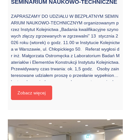
SEMINARIUM NAUKOWO-TECHNICZNE
ZAPRASZAMY DO UDZIAŁU W BEZPŁATNYM SEMIN
ARIUM NAUKOWO-TECHNICZNYM organizowanym p
rzez Instytut Kolejnictwa „Badania kwalifikacyjne szyno
wych złączy zgrzewanych w zgrzewalni” 13 stycznia 2
026 roku (wtorek) o godz. 11.00 w Instytucie Kolejnictw
a w Warszawie, ul. Chłopickiego 50. Referat wygłosi d
r inż. Małgorzata Ostromęcka z Laboratorium Badań M
ateriałów i Elementów Konstrukcji Instytutu Kolejnictwa.
Przewidywany czas trwania: ok. 1,5 godz. Osoby zain
teresowane udziałem proszę o przesłanie wypełnionej
karty zgłoszenia (wraz ze zgodą na przetwarzanie dan
ych osobowych) pocztą elektroniczną do 9 stycznia 20
Zobacz więcej
26 r. na adres Anny Lewczuk: alewczuk@ikolej.pl (tel.
+48 22 47 31 251). Karta zgłoszenia dostępna na stro
nie internetowej Instytutu Kolejnictwa: https://ikolej.pl/w
p-content/uploads/2025/12/Formularz_13_01_2025_v
1_.docx […]