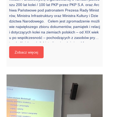
szu 200 lat kolei / 100 lat PKP przez PKP S.A. oraz Arc
hiwa Państwowe pod patronatem Prezesa Rady Minist
rów, Ministra Infrastruktury oraz Ministra Kultury i Dzie
dzictwa Narodowego. Celem jest zgromadzenie możli
wie największego zbioru dokumentów, pamiątek i relacj
i dotyczących kolei na ziemiach polskich – od XIX wiek
u po współczesność – pochodzących z zasobów prywa
tnych. Każdy nośnik historii – niezależnie od formy – m
oże stać się cennym źródłem dla przyszłych badaczy.
Zobacz więcej
Zbiory zostaną przekazane do Archiwów Państwowych
jako instytucji wieczystej pamięci, która zabezpieczy m
ateriały zgodnie z najwyższymi standardami archiwalny
mi, […]