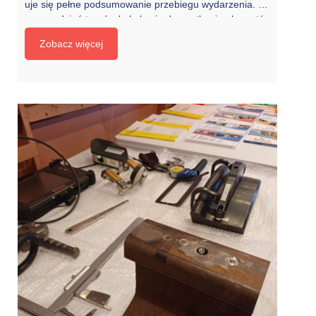
uje się pełne podsumowanie przebiegu wydarzenia. Pi
erwszy dzień targów był okazją do spotkania ekspertó
w DAC z różnych firm zaangażowanych w europejski p
Zobacz więcej
rogram DAC Delivery Programme oraz europejskie pro
jekty kolejowe FP5-TRANS4M-R, DACFIT i FP5DACtiV
ate. Byli oni gotowi odpowiadać na pytania publicznośc
i […]