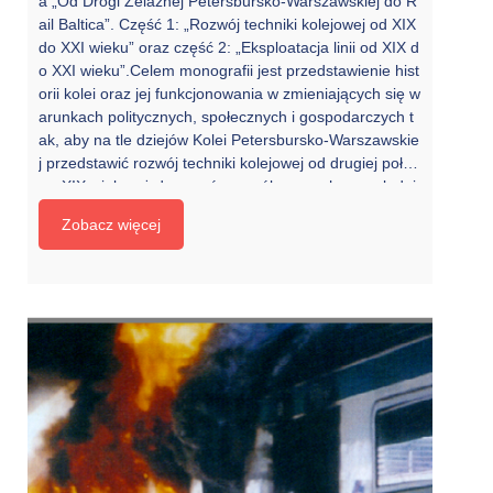
a „Od Drogi Żelaznej Petersbursko-Warszawskiej do R
ail Baltica”. Część 1: „Rozwój techniki kolejowej od XIX
do XXI wieku” oraz część 2: „Eksploatacja linii od XIX d
o XXI wieku”.Celem monografii jest przedstawienie hist
orii kolei oraz jej funkcjonowania w zmieniających się w
arunkach politycznych, społecznych i gospodarczych t
ak, aby na tle dziejów Kolei Petersbursko-Warszawskie
j przedstawić rozwój techniki kolejowej od drugiej poło
wy XIX wieku aż do czasów współczesnych, uwzględni
ając przy tym między innymi konstrukcję drogi kolejow
Zobacz więcej
ej, systemy sterowania ruchem oraz tabor. Co ważne,
omawiając rolę tej kolei w okresie I i II wojny światowej,
starano się […]