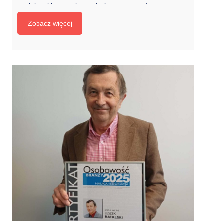
ypełnionej karty zgłoszenia (wraz ze zgodą na przetwa
rzanie danych osobowych) pocztą elektroniczną do 16
Zobacz więcej
marca 2026 r. na adres Anny Lewczuk: alewczuk@ikol
ej.pl (tel. +48 22 47 31 251). Karta zgłoszenia dostępn
a na stronie Instytutu Kolejnictwa: Seminaria Instytutu
Kolejnictwa […]