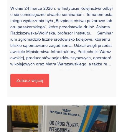
W dniu 24 marca 2026 r. w Instytucie Kolejnictwa odbył
o się comiesięczne otwarte seminarium. Tematem osta
tniego wydarzenia było „Bezpieczeństwo pożarowe tab
oru pasażerskiego”, które przedstawiła dr inż. Jolanta
Radziszewska-Wolińska, profesor Instytutu. Seminar
ium zgromadziło liczne środowisko kolejowe, któremu
bliskie są omawiane zagadnienia. Udział wzięli przedst
awiciele Ministerstwa Infrastruktury, Politechniki Warsz
awskiej, producentów pojazdów szynowych, operatoró
w kolejowych oraz Metra Warszawskiego, a także repr
ezentanci producentów materiałów, elementów i urząd
zeń elektrycznych oraz elektronicznych stosowanych w
Zobacz więcej
taborze. Uczestnicy mieli możliwość wysłuchać informa
cji dotyczących aktualnych wymagań, ich interpretacji o
raz zaawansowania prac normalizacji europejskiej w z
akresie prowadzonej weryfikacji poszczególnych części
serii norm EN 45545. Po przedstawionej interesującej
prezentacji zgromadzeni […]