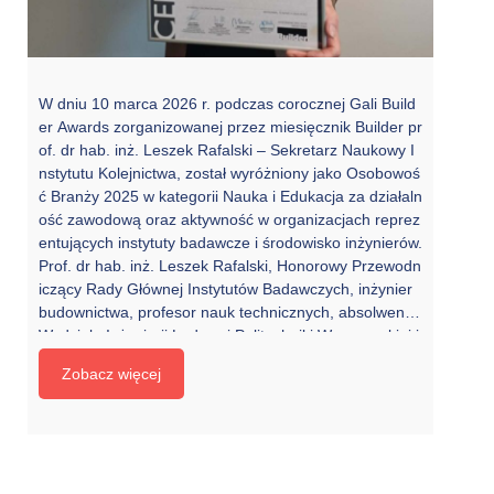
W dniu 10 marca 2026 r. podczas corocznej Gali Build
er Awards zorganizowanej przez miesięcznik Builder pr
of. dr hab. inż. Leszek Rafalski – Sekretarz Naukowy I
nstytutu Kolejnictwa, został wyróżniony jako Osobowoś
ć Branży 2025 w kategorii Nauka i Edukacja za działaln
ość zawodową oraz aktywność w organizacjach reprez
entujących instytuty badawcze i środowisko inżynierów.
Prof. dr hab. inż. Leszek Rafalski, Honorowy Przewodn
iczący Rady Głównej Instytutów Badawczych, inżynier
budownictwa, profesor nauk technicznych, absolwent
Wydziału Inżynierii Lądowej Politechniki Warszawskiej j
est autorem lub współautorem ponad 230 prac badaw
Zobacz więcej
czych, ponad 140 krajowych i zagranicznych publikacji
naukowych oraz współautorem 10 patentów z zakresu
budownictwa. Uczestniczył w pracach wielu organizacji
krajowych […]