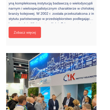
yną kompleksową instytucją badawczą o wielodyscypli
narnym i wielospecjalistycznym charakterze w chińskiej
branży kolejowej. W 2002 r. została przekształcona z in
stytutu państwowego w przedsiębiorstwo podlegające
bezpośrednio Ministerstwu Kolei. Od momentu powsta
nia zajmuje się modernizacją kolei, rozwiązując wiele w
Zobacz więcej
ażnych i krytycznych problemów technologicznych ora
z prowadząc liczne badania eksperymentalne dotycząc
e budowy kolei i transportu kolejowego. W rezultacie
[…]