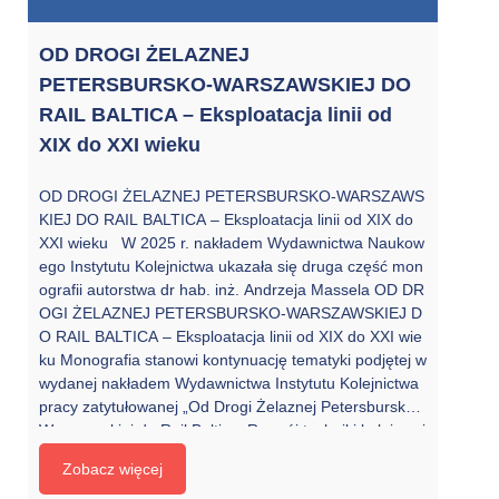
OD DROGI ŻELAZNEJ
PETERSBURSKO-WARSZAWSKIEJ DO
RAIL BALTICA – Eksploatacja linii od
XIX do XXI wieku
OD DROGI ŻELAZNEJ PETERSBURSKO-WARSZAWS
KIEJ DO RAIL BALTICA – Eksploatacja linii od XIX do
XXI wieku W 2025 r. nakładem Wydawnictwa Naukow
ego Instytutu Kolejnictwa ukazała się druga część mon
ografii autorstwa dr hab. inż. Andrzeja Massela OD DR
OGI ŻELAZNEJ PETERSBURSKO-WARSZAWSKIEJ D
O RAIL BALTICA – Eksploatacja linii od XIX do XXI wie
ku Monografia stanowi kontynuację tematyki podjętej w
wydanej nakładem Wydawnictwa Instytutu Kolejnictwa
pracy zatytułowanej „Od Drogi Żelaznej Petersbursko-
Warszawskiej do Rail Baltica. Rozwój techniki kolejowej
od XIX do XXI wieku”, zawierającej opis budowy tej lini
Zobacz więcej
i, jej przebiegu, a także charakterystykę infrastruktury,