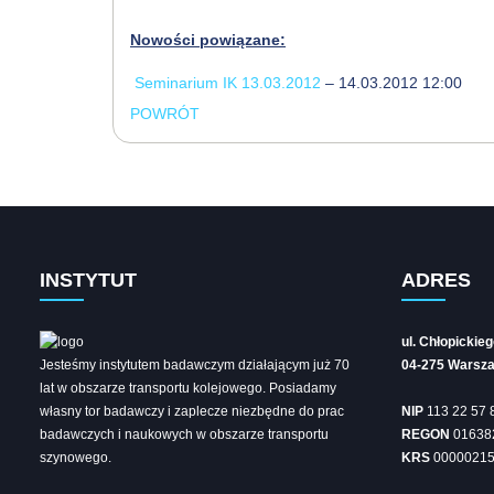
Nowości powiązane:
Seminarium IK 13.03.2012
– 14.03.2012 12:00
POWRÓT
INSTYTUT
ADRES
ul. Chłopickie
Jesteśmy instytutem badawczym działającym już 70
04-275 Warsz
lat w obszarze transportu kolejowego. Posiadamy
własny tor badawczy i zaplecze niezbędne do prac
NIP
113 22 57 
badawczych i naukowych w obszarze transportu
REGON
01638
szynowego.
KRS
0000021