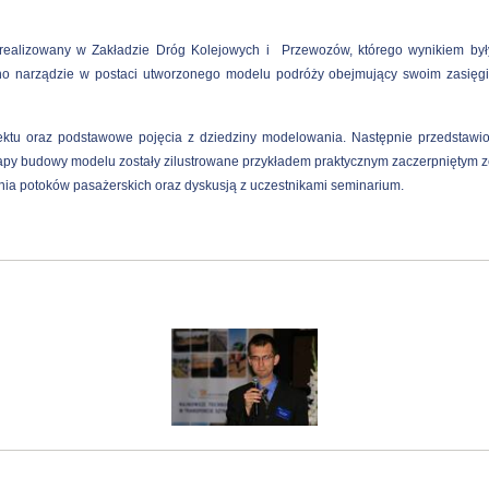
 zrealizowany w Zakładzie Dróg Kolejowych i Przewozów, którego wynikiem by
no narządzie w postaci utworzonego modelu podróży obejmujący swoim zasięgi
jektu oraz podstawowe pojęcia z dziedziny modelowania. Następnie przedstaw
y budowy modelu zostały zilustrowane przykładem praktycznym zaczerpniętym ze r
 potoków pasażerskich oraz dyskusją z uczestnikami seminarium.