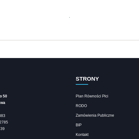
STRONY
go 50
Plan Równości Płci
awa
RODO
Zamówienia Publiczne
883
2785
BIP
539
Kontakt