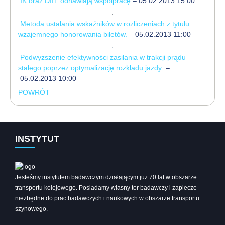
IK oraz DIIT odnawiają współpracę
– 05.02.2013 15:00
Metoda ustalania wskaźników w rozliczeniach z tytułu
wzajemnego honorowania biletów.
– 05.02.2013 11:00
Podwyższenie efektywności zasilania w trakcji prądu
stałego poprzez optymalizację rozkładu jazdy
–
05.02.2013 10:00
POWRÓT
INSTYTUT
Jesteśmy instytutem badawczym działającym już 70 lat w obszarze
transportu kolejowego. Posiadamy własny tor badawczy i zaplecze
niezbędne do prac badawczych i naukowych w obszarze transportu
szynowego.