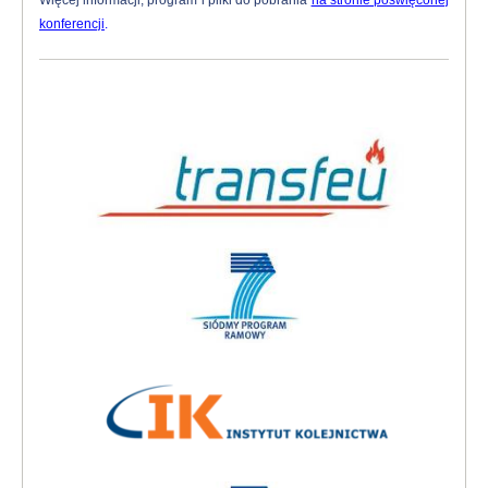
Więcej informacji, program i pliki do pobrania
na stronie poświęconej
konferencji
.