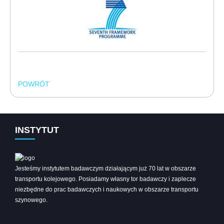
POWRÓT
INSTYTUT
Jesteśmy instytutem badawczym działającym już 70 lat w obszarze
transportu kolejowego. Posiadamy własny tor badawczy i zaplecze
niezbędne do prac badawczych i naukowych w obszarze transportu
szynowego.