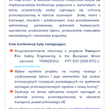
międzynarodowa konferencja połączona z warsztatami, w
której uczestniczyły osoby zajmujące się ochroną
przeciwpożarową w taborze szynowym (kolej, metro i
tramwaje), morskim i autobusowym, oraz przedstawiciele:
administracji państwowej, jednostek badawczych,
operatorów, producentów taboru, producentów materiałów
niemetalowych i elementów pojazdów.
Cele konferencji były następujące:
Rozpowszechnienie informacji o projekcie
Trans
port
F
ire Safety Engineering in the
E
uropean
U
nion
(acronim: TRANSFEU) -FP7-SST-2008-RTD-1.
www.transfeu.eu
Wpływ wyników projektu na rozwój nowego i
użytkowanego taboru i jego elementów. Jak szukać
innowacyjnych rozwiązań pozwalających na spełnienie
wymagań przeciwpożarowych zgodnie z nową normą?
Dyskusja na temat wdrożenia nowych wymagań w
zakresie ochrony przeciwpożarowej w obszarze
transportu powierzchniowego UE