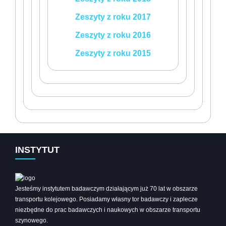
Zeszyty z roku 2017
Zeszyty z roku 2016
Zeszyty z roku 2015
INSTYTUT
Jesteśmy instytutem badawczym działającym już 70 lat w obszarze
transportu kolejowego. Posiadamy własny tor badawczy i zaplecze
niezbędne do prac badawczych i naukowych w obszarze transportu
szynowego.