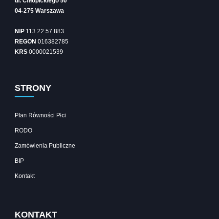
ul. Chłopickiego 50
04-275 Warszawa
NIP
113 22 57 883
REGON
016382785
KRS
0000021539
STRONY
Plan Równości Płci
RODO
Zamówienia Publiczne
BIP
Kontakt
KONTAKT