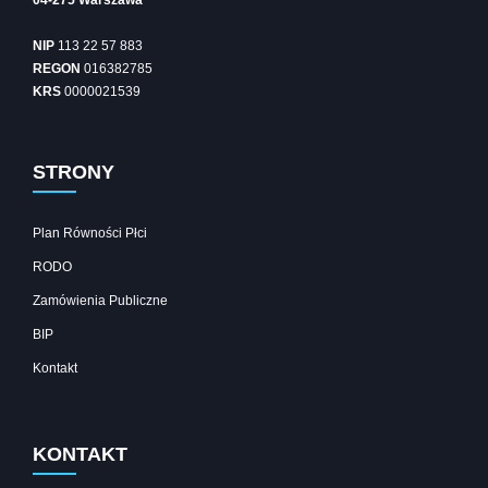
04-275 Warszawa
NIP
113 22 57 883
REGON
016382785
KRS
0000021539
STRONY
Plan Równości Płci
RODO
Zamówienia Publiczne
BIP
Kontakt
KONTAKT