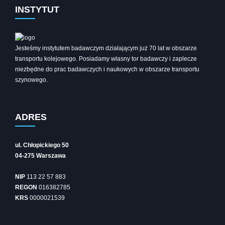
INSTYTUT
Jesteśmy instytutem badawczym działającym już 70 lat w obszarze
transportu kolejowego. Posiadamy własny tor badawczy i zaplecze
niezbędne do prac badawczych i naukowych w obszarze transportu
szynowego.
ADRES
ul. Chłopickiego 50
04-275 Warszawa
NIP
113 22 57 883
REGON
016382785
KRS
0000021539