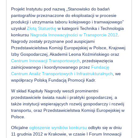
Projekt Instytutu pod nazwą „Stanowisko do badań
pantografów przeznaczone do eksploatacji w procesie
produkcji i utrzymania taboru kolejowego i tramwajowego”
uzyskał
Złotą Statuetkę
w kategorii Technika i Technologia
konkursu
Nagroda Innowacyjności w Transporcie 2012
.
Nagrody zostały przyznane pod auspicjami
Przedstawicielstwa Komisji Europejskiej w Polsce, Krajowej
Izby Gospodarczej, Akademii Leona Koźmińskiego oraz
Centrum Innowacji Transportowych
, przedsięwzięcia
zainicjowanego i koordynowanego przez
Fundację
Centrum Analiz Transportowych i Infrastrukturalnych
, we
współpracy Polską Fundacją Promocji Kadr.
W skład Kapituły Nagrody weszli prominentni
przedstawiciele świata nauki i praktyki gospodarczej, a
także instytucji wspierających rozwój gospodarczy i rozwój
transportu, oraz Przedstawicielstwa Komisji Europejskiej w
Polsce.
Oficjalne
ogłoszenie wyników konkursu
odbyło się w dniu
11 grudnia 2012 w Krakowie, w czasie I Forum Innowacji